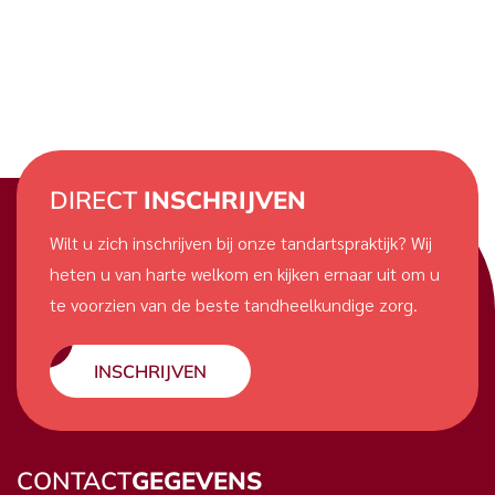
DIRECT
INSCHRIJVEN
Wilt u zich inschrijven bij onze tandartspraktijk? Wij
heten u van harte welkom en kijken ernaar uit om u
te voorzien van de beste tandheelkundige zorg.
INSCHRIJVEN
CONTACT
GEGEVENS