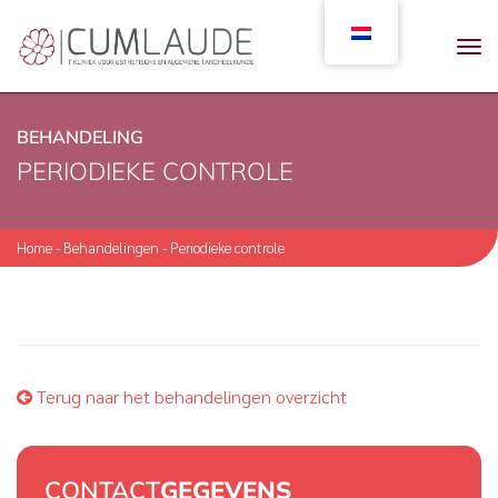
BEHANDELING
PERIODIEKE CONTROLE
Home
-
Behandelingen
-
Periodieke controle
Terug naar het behandelingen overzicht
CONTACT
GEGEVENS